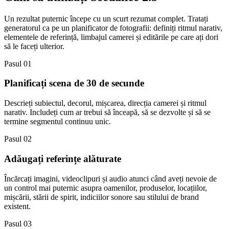
Un rezultat puternic începe cu un scurt rezumat complet. Tratați
generatorul ca pe un planificator de fotografii: definiți ritmul narativ,
elementele de referință, limbajul camerei și editările pe care ați dori
să le faceți ulterior.
Pasul 01
Planificați scena de 30 de secunde
Descrieți subiectul, decorul, mișcarea, direcția camerei și ritmul
narativ. Includeți cum ar trebui să înceapă, să se dezvolte și să se
termine segmentul continuu unic.
Pasul 02
Adăugați referințe alăturate
Încărcați imagini, videoclipuri și audio atunci când aveți nevoie de
un control mai puternic asupra oamenilor, produselor, locațiilor,
mișcării, stării de spirit, indiciilor sonore sau stilului de brand
existent.
Pasul 03