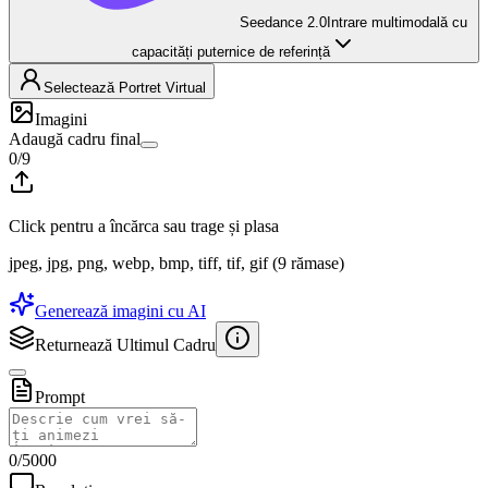
Seedance 2.0
Intrare multimodală cu
capacități puternice de referință
Selectează Portret Virtual
Imagini
Adaugă cadru final
0
/
9
Click pentru a încărca sau trage și plasa
jpeg, jpg, png, webp, bmp, tiff, tif, gif
(
9
rămase
)
Generează imagini cu AI
Returnează Ultimul Cadru
Prompt
0
/
5000