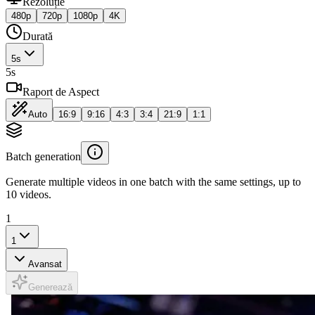
Rezoluție
480p
720p
1080p
4K
Durată
5
s
5
s
Raport de Aspect
Auto
16:9
9:16
4:3
3:4
21:9
1:1
Batch generation
Generate multiple videos in one batch with the same settings, up to
10 videos.
1
1
Avansat
Generează