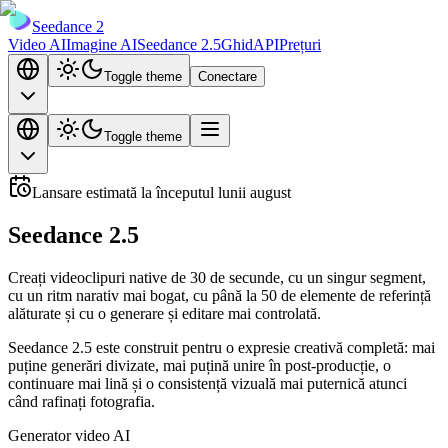
Seedance 2
Video AI
Imagine AI
Seedance 2.5
Ghid
API
Prețuri
Toggle theme
Conectare
Toggle theme
Lansare estimată la începutul lunii august
Seedance 2.5
Creați videoclipuri native de 30 de secunde, cu un singur segment,
cu un ritm narativ mai bogat, cu până la 50 de elemente de referință
alăturate și cu o generare și editare mai controlată.
Seedance 2.5 este construit pentru o expresie creativă completă: mai
puține generări divizate, mai puțină unire în post-producție, o
continuare mai lină și o consistență vizuală mai puternică atunci
când rafinați fotografia.
Generator video AI