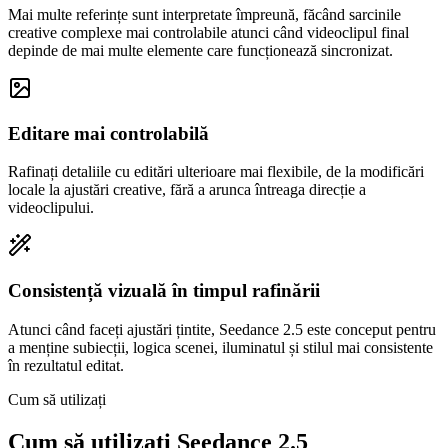
Mai multe referințe sunt interpretate împreună, făcând sarcinile
creative complexe mai controlabile atunci când videoclipul final
depinde de mai multe elemente care funcționează sincronizat.
Editare mai controlabilă
Rafinați detaliile cu editări ulterioare mai flexibile, de la modificări
locale la ajustări creative, fără a arunca întreaga direcție a
videoclipului.
Consistență vizuală în timpul rafinării
Atunci când faceți ajustări țintite, Seedance 2.5 este conceput pentru
a menține subiecții, logica scenei, iluminatul și stilul mai consistente
în rezultatul editat.
Cum să utilizați
Cum să utilizați Seedance 2.5