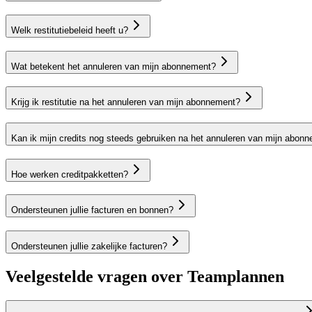
Welk restitutiebeleid heeft u?
Wat betekent het annuleren van mijn abonnement?
Krijg ik restitutie na het annuleren van mijn abonnement?
Kan ik mijn credits nog steeds gebruiken na het annuleren van mijn abon
Hoe werken creditpakketten?
Ondersteunen jullie facturen en bonnen?
Ondersteunen jullie zakelijke facturen?
Veelgestelde vragen over Teamplannen