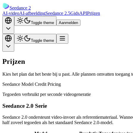
Seedance 2
AI-video
AI-afbeelding
Seedance 2.5
Gids
API
Prijzen
Toggle theme
Aanmelden
Toggle theme
Prijzen
Kies het plan dat het beste bij u past. Alle plannen omvatten toegang t
Seedance Model Credit Pricing
Tegoeden verbruikt per seconde videogeneratie
Seedance 2.0 Serie
Seedance 2.0 ondersteunt video-invoer als referentiemateriaal. Wann
half zoveel tegoeden als het standaard Seedance 2.0-model.