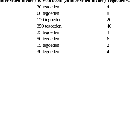
nder video-invoer)
5s Voorbeeld (zonder video-invoer)
Tegoeden/se
30
tegoeden
4
60
tegoeden
8
150
tegoeden
20
350
tegoeden
40
25
tegoeden
3
50
tegoeden
6
15
tegoeden
2
30
tegoeden
4