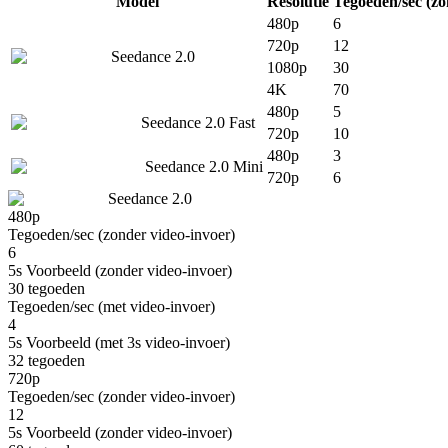
Model
Resolutie
Tegoeden/sec (zo
480p
6
720p
12
Seedance 2.0
1080p
30
4K
70
480p
5
Seedance 2.0 Fast
720p
10
480p
3
Seedance 2.0 Mini
720p
6
Seedance 2.0
480p
Tegoeden/sec (zonder video-invoer)
6
5s Voorbeeld (zonder video-invoer)
30
tegoeden
Tegoeden/sec (met video-invoer)
4
5s Voorbeeld (met 3s video-invoer)
32
tegoeden
720p
Tegoeden/sec (zonder video-invoer)
12
5s Voorbeeld (zonder video-invoer)