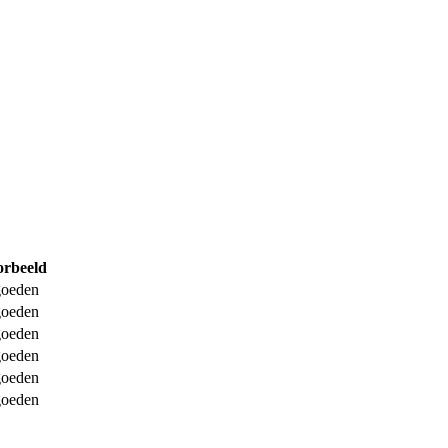
orbeeld
goeden
goeden
goeden
goeden
goeden
goeden