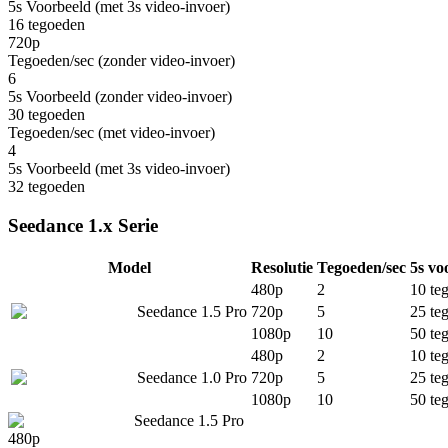
5s Voorbeeld (met 3s video-invoer)
16
tegoeden
720p
Tegoeden/sec (zonder video-invoer)
6
5s Voorbeeld (zonder video-invoer)
30
tegoeden
Tegoeden/sec (met video-invoer)
4
5s Voorbeeld (met 3s video-invoer)
32
tegoeden
Seedance 1.x Serie
Model
Resolutie
Tegoeden/sec
5s vo
480p
2
10
te
Seedance 1.5 Pro
720p
5
25
te
1080p
10
50
te
480p
2
10
te
Seedance 1.0 Pro
720p
5
25
te
1080p
10
50
te
Seedance 1.5 Pro
480p