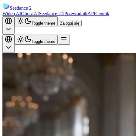
Seedance 2
Wideo AI
Obraz AI
Seedance 2.5
Przewodnik
API
Cennik
Toggle theme
Zaloguj się
Toggle theme