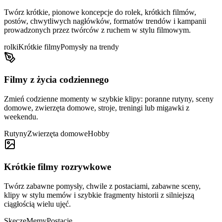
Twórz krótkie, pionowe koncepcje do rolek, krótkich filmów,
postów, chwytliwych nagłówków, formatów trendów i kampanii
prowadzonych przez twórców z ruchem w stylu filmowym.
rolki
Krótkie filmy
Pomysły na trendy
Filmy z życia codziennego
Zmień codzienne momenty w szybkie klipy: poranne rutyny, sceny
domowe, zwierzęta domowe, stroje, treningi lub migawki z
weekendu.
Rutyny
Zwierzęta domowe
Hobby
Krótkie filmy rozrywkowe
Twórz zabawne pomysły, chwile z postaciami, zabawne sceny,
klipy w stylu memów i szybkie fragmenty historii z silniejszą
ciągłością wielu ujęć.
Skecze
Memy
Postacie