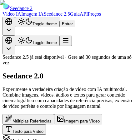
Seedance 2
Vídeo IA
Imagem IA
Seedance 2.5
Guia
API
Preços
Toggle theme
Entrar
Toggle theme
Seedance 2.5 já está disponível · Gere até 30 segundos de uma só
vez
Seedance 2.0
Experimente a
verdadeira criação de vídeo com IA multimodal
.
Combine imagens, vídeos, áudios e textos para gerar conteúdo
cinematográfico com capacidades de referência precisas, extensão
de vídeo perfeita e controle por linguagem natural.
Múltiplas Referências
Imagem para Vídeo
Texto para Vídeo