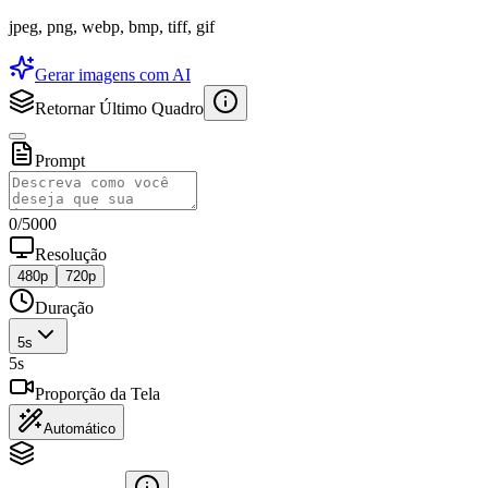
jpeg, png, webp, bmp, tiff, gif
Gerar imagens com AI
Retornar Último Quadro
Prompt
0
/
5000
Resolução
480p
720p
Duração
5
s
5
s
Proporção da Tela
Automático