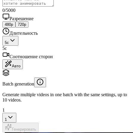
0
/
5000
Разрешение
480p
720p
Длительность
5
с
5
с
Соотношение сторон
Авто
Batch generation
Generate multiple videos in one batch with the same settings, up to
10 videos.
1
1
Генерировать