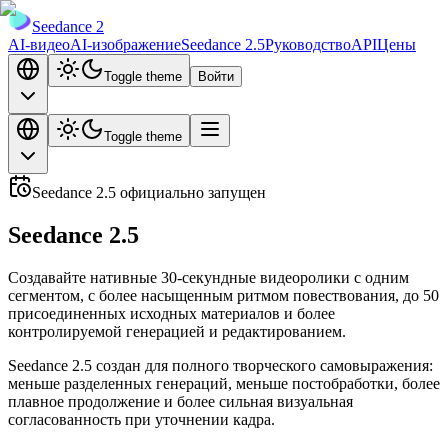
Seedance 2
AI-видео
AI-изображение
Seedance 2.5
Руководство
API
Цены
Toggle theme
Войти
Toggle theme
Seedance 2.5 официально запущен
Seedance 2.5
Создавайте нативные 30-секундные видеоролики с одним
сегментом, с более насыщенным ритмом повествования, до 50
присоединенных исходных материалов и более
контролируемой генерацией и редактированием.
Seedance 2.5 создан для полного творческого самовыражения:
меньше разделенных генераций, меньше постобработки, более
плавное продолжение и более сильная визуальная
согласованность при уточнении кадра.