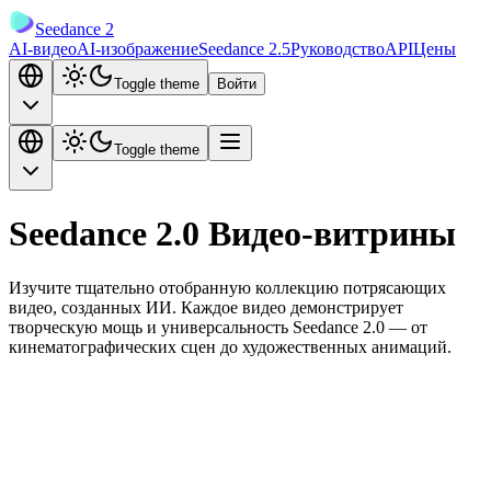
Seedance 2
AI-видео
AI-изображение
Seedance 2.5
Руководство
API
Цены
Toggle theme
Войти
Toggle theme
Seedance 2.0 Видео-витрины
Изучите тщательно отобранную коллекцию потрясающих
видео, созданных ИИ. Каждое видео демонстрирует
творческую мощь и универсальность Seedance 2.0 — от
кинематографических сцен до художественных анимаций.