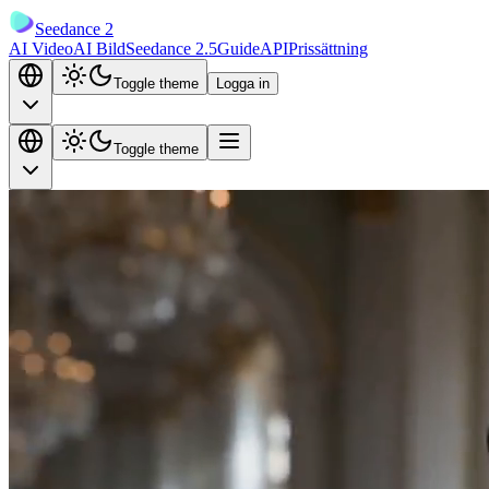
Seedance 2
AI Video
AI Bild
Seedance 2.5
Guide
API
Prissättning
Toggle theme
Logga in
Toggle theme