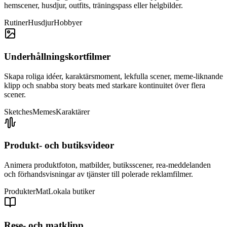
hemscener, husdjur, outfits, träningspass eller helgbilder.
Rutiner
Husdjur
Hobbyer
Underhållningskortfilmer
Skapa roliga idéer, karaktärsmoment, lekfulla scener, meme-liknande
klipp och snabba story beats med starkare kontinuitet över flera
scener.
Sketches
Memes
Karaktärer
Produkt- och butiksvideor
Animera produktfoton, matbilder, butiksscener, rea-meddelanden
och förhandsvisningar av tjänster till polerade reklamfilmer.
Produkter
Mat
Lokala butiker
Rese- och matklipp