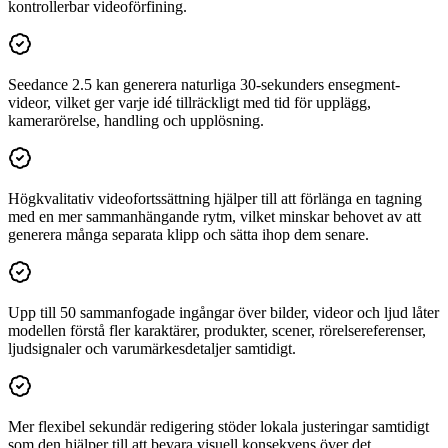
kontrollerbar videoförfining.
Seedance 2.5 kan generera naturliga 30-sekunders ensegment-
videor, vilket ger varje idé tillräckligt med tid för upplägg,
kamerarörelse, handling och upplösning.
Högkvalitativ videofortssättning hjälper till att förlänga en tagning
med en mer sammanhängande rytm, vilket minskar behovet av att
generera många separata klipp och sätta ihop dem senare.
Upp till 50 sammanfogade ingångar över bilder, videor och ljud låter
modellen förstå fler karaktärer, produkter, scener, rörelsereferenser,
ljudsignaler och varumärkesdetaljer samtidigt.
Mer flexibel sekundär redigering stöder lokala justeringar samtidigt
som den hjälper till att bevara visuell konsekvens över det