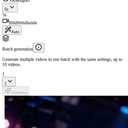
Varaktighet
5
s
5
s
Bildförhållande
Auto
Batch generation
Generate multiple videos in one batch with the same settings, up to
10 videos.
1
1
Generera