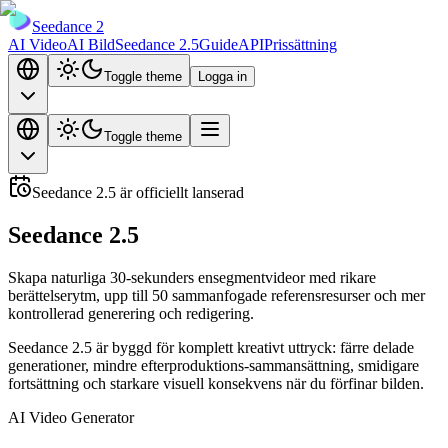
Seedance 2
AI Video
AI Bild
Seedance 2.5
Guide
API
Prissättning
Toggle theme
Logga in
Toggle theme
Seedance 2.5 är officiellt lanserad
Seedance 2.5
Skapa naturliga 30-sekunders ensegmentvideor med rikare
berättelserytm, upp till 50 sammanfogade referensresurser och mer
kontrollerad generering och redigering.
Seedance 2.5 är byggd för komplett kreativt uttryck: färre delade
generationer, mindre efterproduktions-sammansättning, smidigare
fortsättning och starkare visuell konsekvens när du förfinar bilden.
AI Video Generator