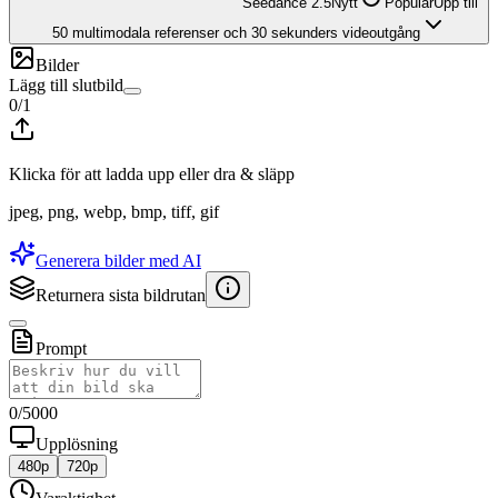
Seedance 2.5
Nytt
Populär
Upp till
50 multimodala referenser och 30 sekunders videoutgång
Bilder
Lägg till slutbild
0
/
1
Klicka för att ladda upp eller dra & släpp
jpeg, png, webp, bmp, tiff, gif
Generera bilder med AI
Returnera sista bildrutan
Prompt
0
/
5000
Upplösning
480p
720p